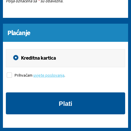
Polja označena sa
*
su obavezna.
Plaćanje
Kreditna kartica
Prihvaćam
uvjete poslovanja
.
Plati