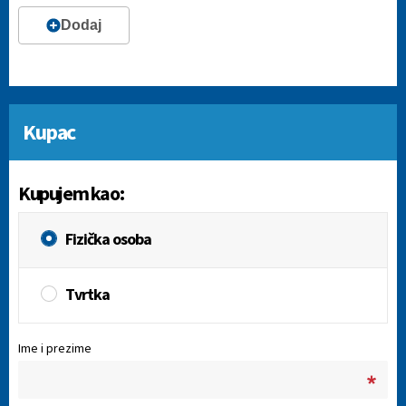
Dodaj
Kupac
Kupujem kao
:
Fizička osoba
Tvrtka
Ime i prezime